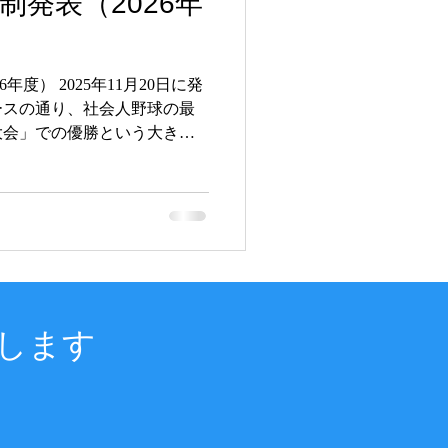
制発表（2026年
年度） 2025年11月20日に発
ースの通り、社会人野球の最
大会」での優勝という大きな
体制を発足いたしました。 新
きた伝統と実績を大切にしな
織力を備えたチームづくりを
面、フィジカル面、そしてコ
で、各分野の専門性を最大限
の成長とチーム全体の底上げ
対抗野球優勝という明確な目
準備と挑戦を重ね、応援して
します
を届けられるチームとなるよ
進してまいります。 2026
 ゼネラルマネージャー 米村
ー 奥代 恭一 ・ ベンチコ
田 健吾 ・ マスターヒッ