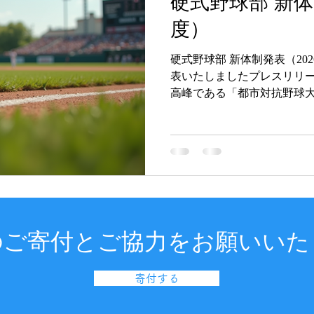
硬式野球部 新体
度）
硬式野球部 新体制発表（2026
表いたしましたプレスリリ
高峰である「都市対抗野球
目標に向け、2026年度の新
体制では、これまで培って
がら、より高い競技力と組
目指します。 戦術面、技術
ンディショニングに至るま
に生かし、選手一人ひとり
を図ってまいります。 都市
標のもと、勝ち切るための
のご寄付とご協力をお願いいた
くださる皆様に感動と誇り
う、硬式野球部一丸となって邁
年度 硬式野球部 新体制 ・
寄付する
理 ・ フィールドマネージャ
ーチ（ヘッドコーチ） 伊与